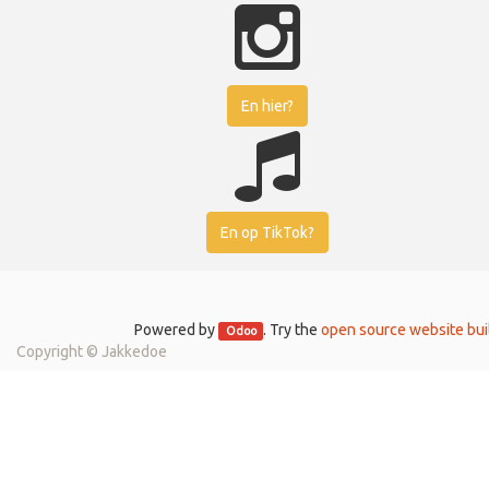
En hier?
En op TikTok?
Powered by
. Try the
open source website bui
Odoo
Copyright ©
Jakkedoe