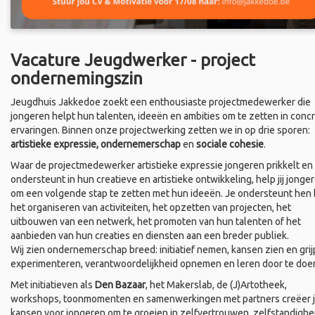
Vacature Jeugdwerker - project
ondernemingszin
Jeugdhuis Jakkedoe zoekt een enthousiaste projectmedewerker die
jongeren helpt hun talenten, ideeën en ambities om te zetten in conc
ervaringen. Binnen onze projectwerking zetten we in op drie sporen:
artistieke expressie, ondernemerschap
en
sociale cohesie
.
Waar de projectmedewerker artistieke expressie jongeren prikkelt en
ondersteunt in hun creatieve en artistieke ontwikkeling, help jij jonge
om een volgende stap te zetten met hun ideeën. Je ondersteunt hen b
het organiseren van activiteiten, het opzetten van projecten, het
uitbouwen van een netwerk, het promoten van hun talenten of het
aanbieden van hun creaties en diensten aan een breder publiek.
Wij zien ondernemerschap breed: initiatief nemen, kansen zien en grij
experimenteren, verantwoordelijkheid opnemen en leren door te doe
Met initiatieven als
Den Bazaar
, het Makerslab, de (J)Artotheek,
workshops, toonmomenten en samenwerkingen met partners creëer 
kansen voor jongeren om te groeien in zelfvertrouwen, zelfstandighe