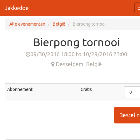
Jakkedoe
Alle evenementen
België
Bierpong tornooi
Bierpong tornooi
09/30/2016 18:00
to
10/29/2016 23:00
Desselgem
,
België
Abonnement
Gratis
Bestel 