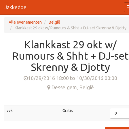
Jakkedoe
Alle evenementen
België
Klankkast 29 okt w/ Rumours & Shht + DJ-set Skrenny & Djotty
Klankkast 29 okt w/
Rumours & Shht + DJ-set
Skrenny & Djotty
10/29/2016 18:00
to
10/30/2016 00:00
Desselgem
,
België
vvk
Gratis