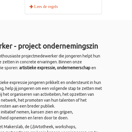
Lees de regels
ker - project ondernemingszin
thousiaste projectmedewerker die jongeren helpt hun
e zetten in concrete ervaringen. Binnen onze
rie sporen:
artistieke expressie, ondernemerschap
en
ieke expressie jongeren prikkelt en ondersteunt in hun
ing, help jij jongeren om een volgende stap te zetten met
j het organiseren van activiteiten, het opzetten van
 netwerk, het promoten van hun talenten of het
ensten aan een breder publiek.
nitiatief nemen, kansen zien en grijpen,
kheid opnemen en leren door te doen.
het Makerslab, de (J)Artotheek, workshops,