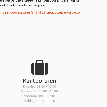
 met partners creëer je kansen voor jongeren om te
tandigheid en ondernemingszin.
vindeenjob/vacatures/74073551/jeugdwerker-project-
Kantooruren
Dinsdag: 09.00 - 18.00
Woensdag: 09.00 - 18.00
Donderdag: 09.00 - 18.00
Vrijdag: 09.00 - 18.00