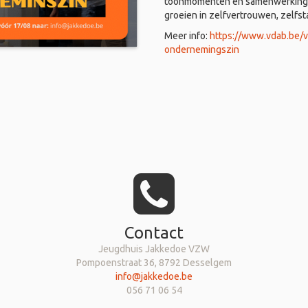
toonmomenten en samenwerkingen
groeien in zelfvertrouwen, zelfs
Meer info:
https://www.vdab.be/
ondernemingszin
Contact
Jeugdhuis Jakkedoe VZW
Pompoenstraat 36, 8792 Desselgem
info@jakkedoe.be
056 71 06 54