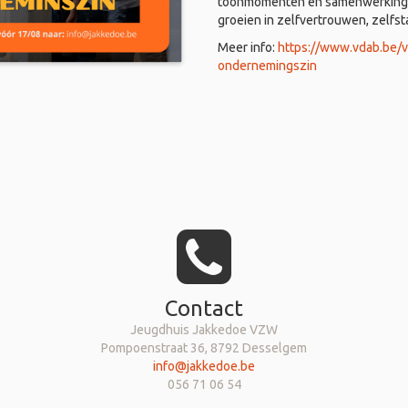
toonmomenten en samenwerkingen
groeien in zelfvertrouwen, zelfs
Meer info:
https://www.vdab.be/
ondernemingszin
Contact
Jeugdhuis Jakkedoe VZW
Pompoenstraat 36, 8792 Desselgem
info@jakkedoe.be
056 71 06 54