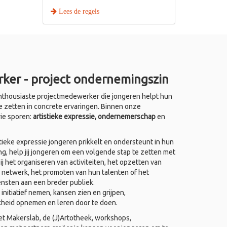
Lees de regels
ker - project ondernemingszin
thousiaste projectmedewerker die jongeren helpt hun
e zetten in concrete ervaringen. Binnen onze
rie sporen:
artistieke expressie, ondernemerschap
en
ieke expressie jongeren prikkelt en ondersteunt in hun
ing, help jij jongeren om een volgende stap te zetten met
j het organiseren van activiteiten, het opzetten van
 netwerk, het promoten van hun talenten of het
ensten aan een breder publiek.
nitiatief nemen, kansen zien en grijpen,
kheid opnemen en leren door te doen.
het Makerslab, de (J)Artotheek, workshops,