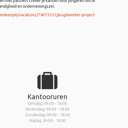
 met partners creëer je kansen voor jongeren om te
tandigheid en ondernemingszin.
vindeenjob/vacatures/74073551/jeugdwerker-project-
Kantooruren
Dinsdag: 09.00 - 18.00
Woensdag: 09.00 - 18.00
Donderdag: 09.00 - 18.00
Vrijdag: 09.00 - 18.00