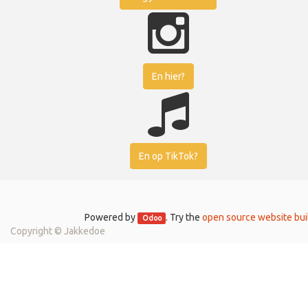
En hier?
En op TikTok?
Powered by
. Try the
open source website bui
Odoo
Copyright ©
Jakkedoe