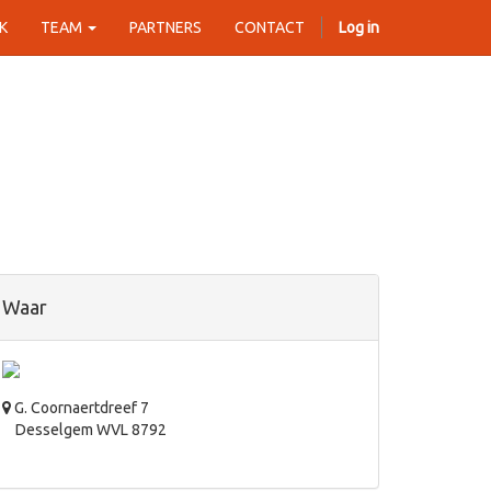
K
TEAM
PARTNERS
CONTACT
Log in
Waar
G. Coornaertdreef 7
Desselgem WVL 8792