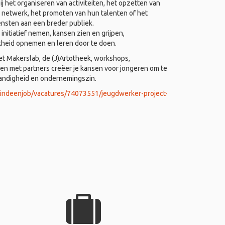
j het organiseren van activiteiten, het opzetten van
 netwerk, het promoten van hun talenten of het
ensten aan een breder publiek.
nitiatief nemen, kansen zien en grijpen,
kheid opnemen en leren door te doen.
het Makerslab, de (J)Artotheek, workshops,
 met partners creëer je kansen voor jongeren om te
tandigheid en ondernemingszin.
vindeenjob/vacatures/74073551/jeugdwerker-project-