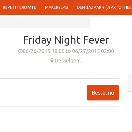
REPETITIERUIMTE
MAKERSLAB
DEN BAZAAR + (J) ARTOTHEE
Friday Night Fever
06/26/2015 19:00
to
06/27/2015 02:00
Desselgem
,
Bestel nu