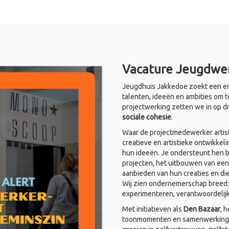
Vacature Jeugdwer
Jeugdhuis Jakkedoe zoekt een en
talenten, ideeën en ambities om t
projectwerking zetten we in op d
sociale cohesie
.
Waar de projectmedewerker artist
creatieve en artistieke ontwikkel
hun ideeën. Je ondersteunt hen bi
projecten, het uitbouwen van een
aanbieden van hun creaties en di
Wij zien ondernemerschap breed: i
experimenteren, verantwoordelij
Met initiatieven als
Den Bazaar
, 
toonmomenten en samenwerkingen