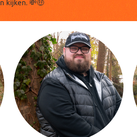
n kijken. 💸🤑