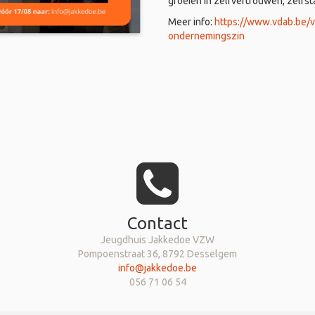
groeien in zelfvertrouwen, zelfs
Meer info:
https://www.vdab.be/
ondernemingszin
Contact
Jeugdhuis Jakkedoe VZW
Pompoenstraat 36, 8792 Desselgem
info@jakkedoe.be
056 71 06 54