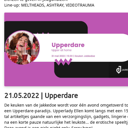
Line-up: MELTHEADS, ASHTRAY, VIDEOTRAUMA
21.05.2022 | Upperdare
De keuken van de Jakkedoe wordt voor één avond omgetoverd to
een Upperdare-paradijs. Upperlady Ellen komt langs met een 15
tal artikeltjes gaande van een verzorgingslijn, gadgets, lingerie
na een korte pauze natuurlijke het leukste... de erotische speeltj
Deze avond is een girls night only. Sorry boys!