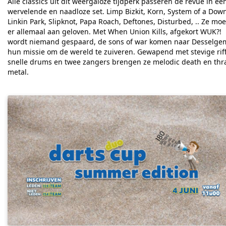
Alle classics uit dit weergaloze tijdperk passeren de revue in ee
wervelende en naadloze set. Limp Bizkit, Korn, System of a Dow
Linkin Park, Slipknot, Papa Roach, Deftones, Disturbed, .. Ze mo
er allemaal aan geloven.
Met When Union Kills, afgekort WUK?!
wordt niemand gespaard, de sons of war komen naar Desselge
hun missie om de wereld te zuiveren. Gewapend met stevige riff
snelle drums en twee zangers brengen ze melodic death en thr
metal.