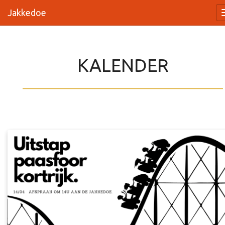
Jakkedoe
KALENDER
_________________________________________________________