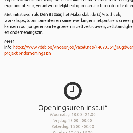
experimenteren, verantwoordelijkheid opnemen en leren door te doe
Met initiatieven als
Den Bazaar
, het Makerslab, de (J)Artotheek,
workshops, toonmomenten en samenwerkingen met partners creëer 
kansen voor jongeren om te groeien in zelfvertrouwen, zelfstandighe
en ondernemingszin.
Meer
info:
https://www.vdab.be/vindeenjob/vacatures/74073551/jeugdwer
project-ondernemingszin
Openingsuren instuif
Woensdag: 10.00 - 21.00
Vrijdag: 15.00 - 00.00
Zaterdag: 15.00 - 00.00
Zondag: 12.00 - 18.00