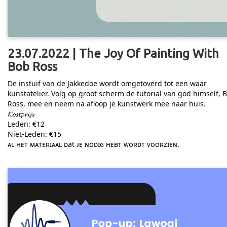
23.07.2022 | The Joy Of Painting With
Bob Ross
De instuif van de Jakkedoe wordt omgetoverd tot een waar
kunstatelier. Volg op groot scherm de tutorial van god himself, 
Ross, mee en neem na afloop je kunstwerk mee naar huis.
𝓚𝓸𝓼𝓽𝓹𝓻𝓲𝓳𝓼
Leden: €12
Niet-Leden: €15
ᴀʟ ʜᴇᴛ ᴍᴀᴛᴇʀɪᴀᴀʟ ᴅat ᴊᴇ ɴᴏᴅɪɢ ʜᴇʙᴛ ᴡᴏʀᴅᴛ ᴠᴏᴏʀᴢɪᴇɴ.